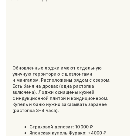
Ощутите гармонию с природой и комфорт.
Эко-домики с панорамными окнами и
ароматом натуральной древесины создают
неповторимую атмосферу глэмпинга. В
двухэтажных глэмпингах есть всё
необходимое, включая собственную
мангальную зону. Насладитесь релаксом в
японской купели Фурако под открытым небом
Страховой депозит: 5 000 ₽
Японская купель Фурако: +4000 ₽
Проживание домашних животных
возможно за дополнительную плату.
45 м²
до 4 гостей
1 спальня, 1 кровать
Заезд 14:00, выезд 12:00
Правила бронирования
Книга гостя