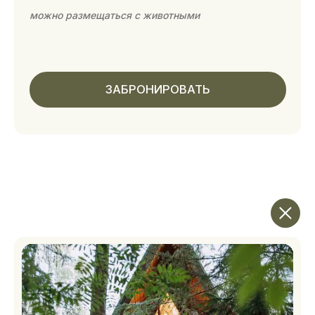
lake вилла с 2 спальнями
Двухэтажный дом в лесу, который покорит
сердце даже самых требовательных гостей.
Спальня, гостиная с телевизором, кухня, две
террасы и тёплые полы создают королевские
условия для отдыха. Дом подходит для двух
пар или шести человек с дополнительными
спальными местами.
Страховой депозит: 10 000 ₽
80 м²