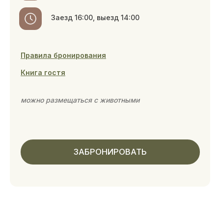
Коттедж семейный
Создан для больших семейных каникул
и праздников. Можно разместить до 10
человек. Позвольте себе и вашим близким
окунуться в атмосферу счастья, тепла и уюта,
а также найти повод собраться вместе.
Страховой депозит: 5 000 ₽
200 м²
до 10 гостей