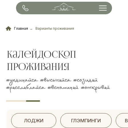
Главная
→
Варианты проживания
калейдоскоп
проживания
#уединяйся #высыпайся #созидай
#расслабляйся #вспоминай #открывай
ЛОДЖИ
ГЛЭМПИНГИ
ВИЛЛЫ И КОТТЕДЖИ