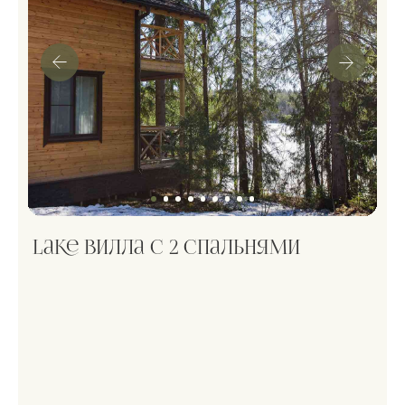
Двухэтажный дом в лесу, который покорит
сердце даже самых требовательных гостей.
Спальня, гостиная с телевизором, кухня, две
террасы и тёплые полы создают королевские
условия для отдыха. Дом подходит для двух
пар или шести человек с дополнительными
спальными местами.
Страховой депозит: 10 000 ₽
80 м²
до 6 гостей
2 спальни, 2 кровати
Заезд 16:00, выезд 14:00
Правила бронирования
Книга гостя