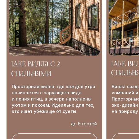
ДАЧА С ВИДОМ НА ЛЕС
ДАЧА С ВИДОМ НА
ПОЛЯНУ
Здесь, среди деревьев,
вы почувствуете себя как на даче
Почувствуйте себя как в детстве,
в детстве. Скрытая от суеты, эта
играя на лужайке и наслаждаясь
дача словно серый кардинал,
природой. Комфорт и тишина,
дарит вам покой, уют
идеальные для тех, кто ищет
и вдохновение.
уединение и дачный вайб
до 6 гостей
до 6 госте
ПОДРОБНЕЕ
ПОДРОБНЕЕ