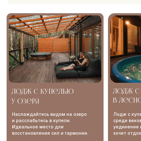
Лодж с купелью
Лодж с купелью
в лесной зоне
у озера
Наслаждайтесь видом на озеро
Лодж с купелью в лесной зоне
и расслабьтесь в купели.
среди вековых деревьев. Тишина,
Идеальное место для
уединение и комфорт для тех, кто
восстановления сил и гармонии.
хочет отдохнуть вдали от суеты.
до 4 гостей
до 4 госте
ПОДРОБНЕЕ
ПОДРОБНЕЕ