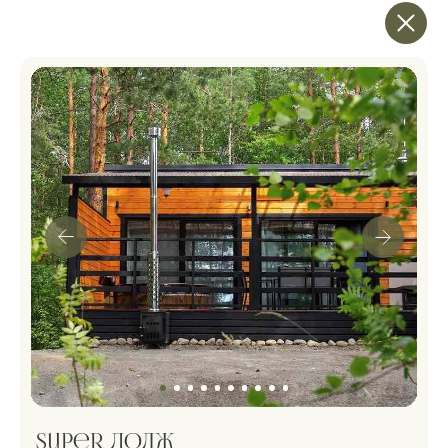
экодом, глэмпинг с купелью