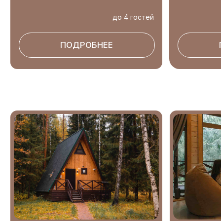
ГЛЭМПИНГ, ЭКОДОМ
ГЛЭМПИНГ, ЭКОДОМ
с купелю
Стильные и экологичные
апартаменты среди деревьев, где
Экологичный А-frame
можно забыть о городской суете.
с панорамными окнами предлагаю
Станьте главной героиней или
незабываемый вид на лес.
героем своего собственного глэм-
Насладитесь релаксом в японской
блокбастера.
купели Фурако под открытым
небом.
до 2 гостей
до 2 гост
ПОДРОБНЕЕ
ПОДРОБНЕЕ