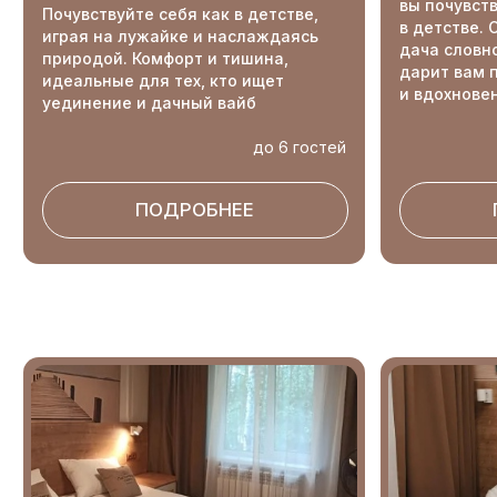
TravelLine
КАФЕ «‎БЕРЕГ»‎
Кафе на берегу озера — это оазис уюта
и вкуса, где каждая деталь тщательно
продумана для вашего идеального отдыха.
Откройте для себя мир уютного интерьера
с живым огнем камина, изысканное меню,
сочетающее лучшее из русской
и европейской кулинарии.
ПОДРОБНЕЕ