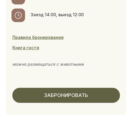
в приятных оттенках, двумя террасами,
экокамином, панорамными окнами с видом
на озеро и гидромассажной ванной. Вилла
включает 4 спальни для 8 человек и 2
дополнительных места на диване на первом
этаже.
Снимайте коттедж посуточно или
на длительный срок и ощутите все
преимущества наших загородных домов
на берегу озера.
Страховой депозит: 10 000 ₽
200 м²
до 10 гостей
4 спальни, 5 кроватей
Заезд 16:00, выезд 14:00
Правила бронирования
Книга гостя