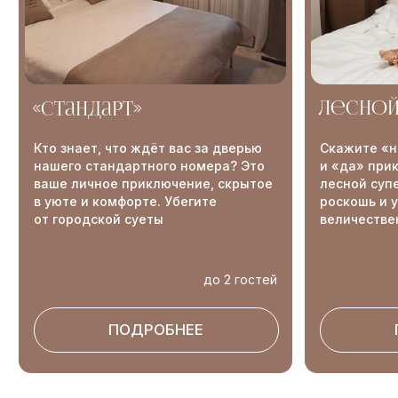
2
13
Банных
Концептуальных
комплекса
беседок
8
30
ГЕКТАРОВ
МИН
реликтового леса
езды от СПб
и чистого озера
9
форматов проживания
60 объектов: виллы, глэмпинги, лоджи,
коттеджи, номера в загородном отеле