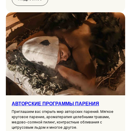
ЗАБРОНИРОВАТЬ
АКЦИИ
ПОДАРОЧНЫЙ СЕРТИФИКАТ
АВТОРСКИЕ ПРОГРАММЫ ПАРЕНИЯ
Приглашаем вас открыть мир авторских парений. Мягкое
круговое парение, ароматерапия целебными травами,
медово-соляной пилинг, контрастные обливания с
АРЕНДА ДЕТСКОГО КЛУБА И
цитрусовым льдом и многое другое.
ДЕТСКИЕ ДНИ РОЖДЕНИЯ