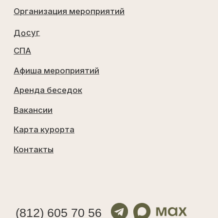
Договор оказания услуг 2
Договор публичной оферты
Распоряжение
Правила проживания
Выписка из единого реестра объектов
классификации в сфере туристской
индустрии
Договор аренды лесного участка
Работаем с 2019 г
©
Все
права
защищены
2026