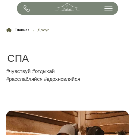
Главная
→
Досуг
СПА
#чувствуй #отдыхай
#расслабляйся #вдохновляйся