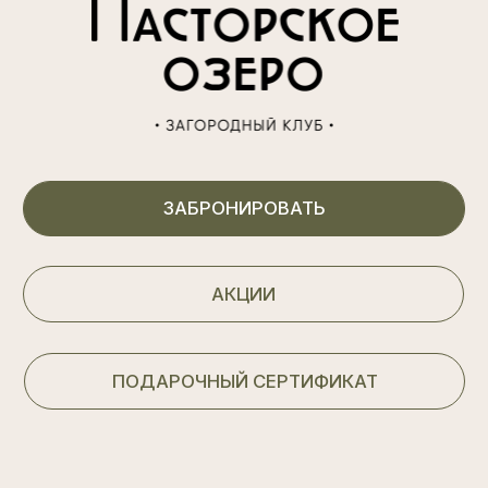
Вакансии
Карта курорта
Контакты
(812) 605 70 56
Выборгское ш, 39-й км
Построить маршрут в Я.Навигаторе
ОбРАТНЫЙ ЗВОНОК
Перезвоним в течении 10 минут