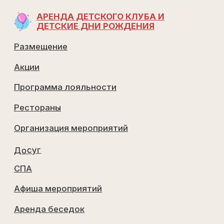
ОТПРАВИТЬ
Договор оказания услуг 1
Договор оказания услуг 2
Договор публичной оферты
Распоряжение
Правила проживания
Выписка из единого реестра объектов
классификации в сфере туристской
индустрии
Договор аренды лесного участка
Работаем с 2019 г
©
Все
права
защищены
2026