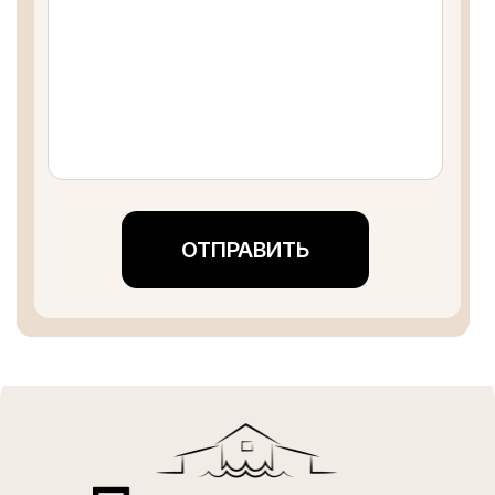
АКЦИИ
ПОДАРОЧНЫЙ СЕРТИФИКАТ
АРЕНДА ДЕТСКОГО КЛУБА И
ДЕТСКИЕ ДНИ РОЖДЕНИЯ
Размещение
Акции
Программа лояльности
Рестораны
Организация мероприятий
Досуг
СПА
Афиша мероприятий
Аренда беседок