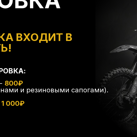
ОВКА
КА ВХОДИТ В
Ь!
РОВКА:
 -
800₽
нами и резиновыми сапогами).
-
1 000₽