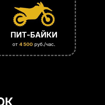
ПИТ-БАЙКИ
БАГГИ
от
4 500
руб./час.
от
8 500
руб./час.
ОК