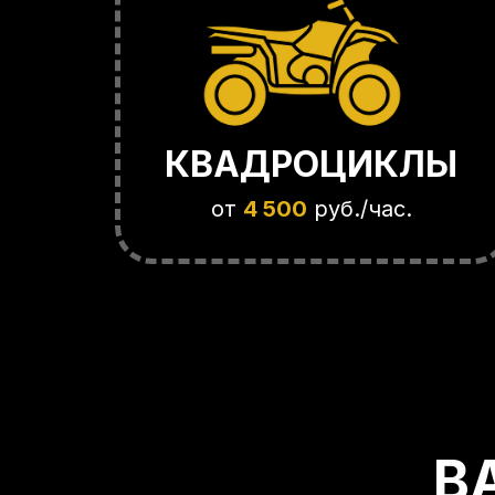
КВАДРОЦИКЛЫ
СНЕГОХОДЫ
от
4 500
руб./час.
от
5 500
руб./час.
В