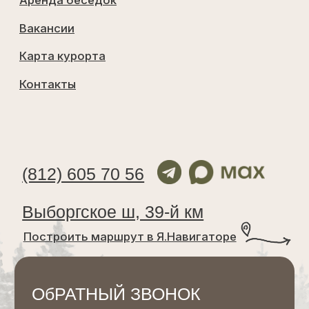
Договор оказания услуг 2
Договор публичной оферты
Распоряжение
Правила проживания
Выписка из единого реестра объектов
классификации в сфере туристской
индустрии
Договор аренды лесного участка
Работаем с 2019 г
©
Все
права
защищены
2026