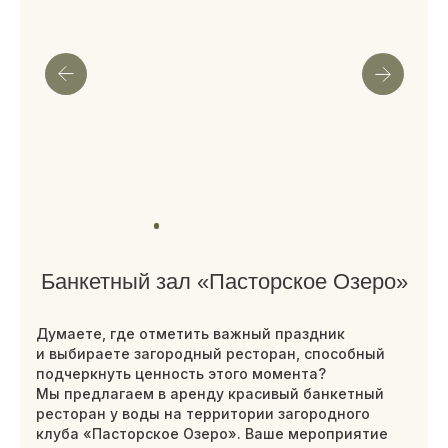
Банкетный зал «Пасторское Озеро»
Думаете, где отметить важный праздник
и выбираете загородный ресторан, способный
подчеркнуть ценность этого момента?
Мы предлагаем в аренду красивый банкетный
ресторан у воды на территории загородного
клуба «Пасторское Озеро». Ваше мероприятие
в нашем банкетном ресторане с террасой
сможет стать по-настоящему незабываемым!
Банкетный ресторан у озера доступен
в аренду для свадьбы, корпоратива и любого
другого праздника.
Открывается под проведение мероприятий
Для аренды свяжитесь с нами любым удобным
способом:
+7 (812) 214-08-06
sales@pastorskoelake.ru