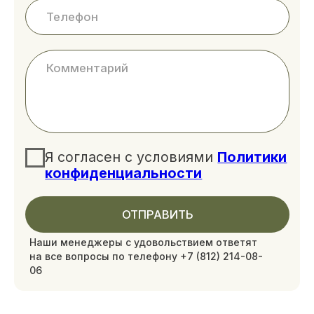
Организация мероприятий
Досуг
СПА
Афиша мероприятий
Аренда беседок
Вакансии
Карта курорта
Контакты
(812) 605 70 56
Выборгское ш, 39-й км
Построить маршрут в Я.Навигаторе
ОбРАТНЫЙ ЗВОНОК