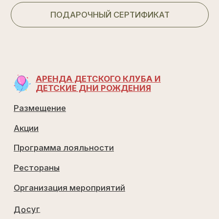
Выписка из единого реестра объектов
классификации в сфере туристской
индустрии
Договор аренды лесного участка
Работаем с 2019 г
©
Все
права
защищены
2026