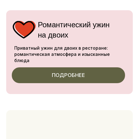
кафе «берег»
#завтраки #alacarte #шведский_стол
В кафе на берегу озера мы продумали каждую
деталь, чтобы сделать ваш отдых ещё
комфортнее. Уютный приятный интерьер
с камином, меню с блюдами русской
и европейской кухни, потрясающие виды:
получите эстетическое и гастрономическое
удовольствие. Летом работает открытая
терраса. Именно в кафе «Берег» ежедневно
проходят завтраки на нашей базе отдыха.
ежедневно 9:00 - 23:00
Часы работы
9:00 - 12:00
Завтраки