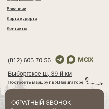
Выписка из единого реестра объектов
классификации в сфере туристской
индустрии
Договор аренды лесного участка
Работаем с 2019 г
©
Все
права
защищены
2026