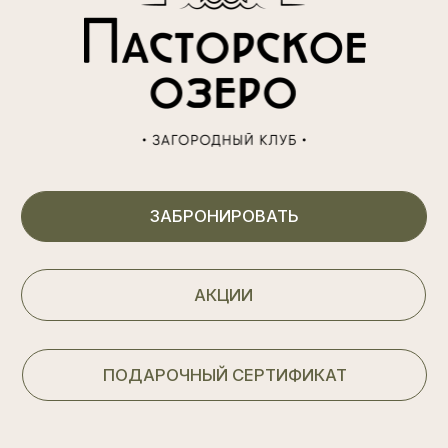
Организация мероприятий
Досуг
СПА
Афиша мероприятий
Аренда беседок
Вакансии
Карта курорта
Контакты
(812) 605 70 56
Выборгское ш, 39-й км
Построить маршрут в Я.Навигаторе
ОбРАТНЫЙ ЗВОНОК