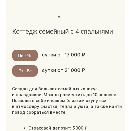
сутки от 17 000 ₽
Пн - Чт
сутки от 21 000 ₽
Пт - Вс
Создан для больших семейных каникул
и праздников. Можно разместить до 10 человек.
Позвольте себе и вашим близким окунуться
в атмосферу счастья, тепла и уюта, а также найти
повод собраться вместе.
Страховой депозит: 5 000 ₽
Завтрак приобретается
дополнительно
в кафе «Берег»
200 м²
до 10 гостей
Заезд 16:00, выезд 14:00
Три двуспальные кровати, две
односпальные кровати, диван кровать, Wi-
Fi, телефон, телевизор со Smart TV,
микроволновая печь, плита для
приготовления пищи, фен, гостиная зона,