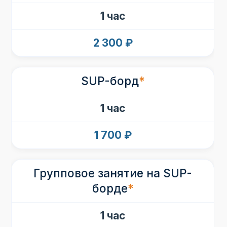
1 час
2 300 ₽
SUP-борд
*
1 час
1 700 ₽
Групповое занятие на SUP-
борде
*
1 час