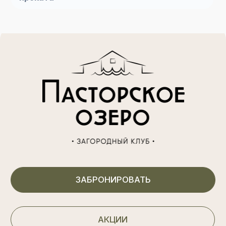
Договор публичной оферты
Распоряжение
Правила проживания
Выписка из единого реестра объектов
классификации в сфере туристской
индустрии
Договор аренды лесного участка
Работаем с 2019 г
©
Все
права
защищены
2026