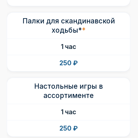
Акции
Программа лояльности
Палки для скандинавской
Рестораны
ходьбы*
*
Организация мероприятий
Досуг
1 час
СПА
Афиша мероприятий
250 ₽
Аренда беседок
Вакансии
Настольные игры в
Карта курорта
ассортименте
Контакты
1 час
(812) 605 70 56
250 ₽
Выборгское ш, 39-й км