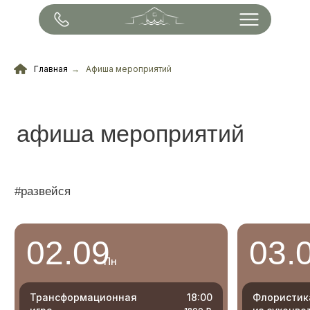
Главная
→
Афиша мероприятий
афиша мероприятий
#развейся
02.09
03.09
Пн
Вт
Трансформационная
18:00
Флористика (композиция
11:0
игра
из сухоцветов)
1800 ₽
950 
Расслабляющий сеанс
19:00
Составление
17:0
Аксесс барс
индивидуальных Арома
3500 ₽
1999 
духов
Трансформационная игра
18:0
1800 