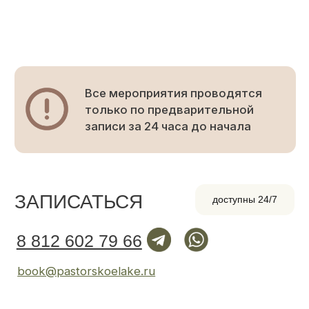
book@pastorskoelake.ru
Выборгское ш, 39-й км
как добраться
На машине
30 мин езды от СПб
60.225767, 30.049053
Построить маршрут
в Я. Навигаторе