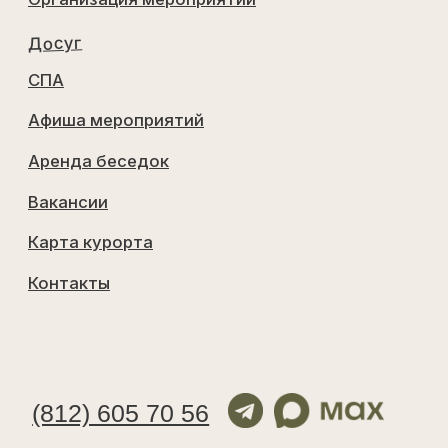
Выписка из единого реестра объектов
классификации в сфере туристской
индустрии
Договор аренды лесного участка
Работаем с 2019 г
©
Все
права
защищены
2026