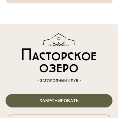
Досуг
СПА
Афиша мероприятий
Аренда беседок
Вакансии
Карта курорта
Контакты
(812) 605 70 56
Выборгское ш, 39-й км
Построить маршрут в Я.Навигаторе
ОбРАТНЫЙ ЗВОНОК
Перезвоним в течении 10 минут