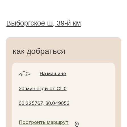
На общ. транспорте
До Загородного клуба ходит 434
автобус от ст. м. Пр. Просвещения.
Остановка 40 км. Выборгского
шоссе. Далее поворот в сторону
СНТ.
За день до приезда можно заказать
трансфер от остановки до клуба —
300 ₽