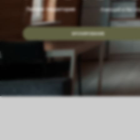
Летняя территория
#эмоций и #впе
БРОНИРОВАНИЕ